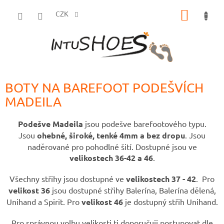
Přejít
NÁKUP
na
CZK
obsah
KOŠÍK
BOTY NA BAREFOOT PODEŠVÍCH
MADEILA
Podešve Madeila
jsou podešve barefootového typu.
Jsou
ohebné, široké, tenké 4mm a bez dropu
. Jsou
naděrované pro pohodlné šití. Dostupné jsou ve
velikostech 36-42 a 46
.
Všechny střihy jsou dostupné ve
velikostech 37 - 42
. Pro
velikost 36
jsou dostupné střihy Balerína, Balerína dělená,
Unihand a Spirit. Pro
velikost 46
je dostupný střih Unihand.
Pro správnou volbu velikosti ti doporučuji postupovat dle