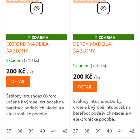
Z
ZDARMA
Z
ZDARMA
D
D
OXFORD MADEILA -
DERBY MADEILA -
A
A
ŠABLONY
ŠABLONY
R
R
M
M
A
A
Skladem
(>10 ks)
Průměrné
Skladem
(>10 ks)
hodnocení
200 Kč
/ ks
produktu
200 Kč
/ ks
je
DETAIL
5,0
DETAIL
z
Šablony Intushoes Oxford
5
Šablony Intushoes Derby
určené k výrobě Intubotek na
hvězdiček.
určené k výrobě Intubotek na
barefoot podešvích Madeila v
barefoot podešvích Madeila v
elektronické podobě.
elektronické podobě.
37
38
39
40
41
42
37
38
39
40
41
42