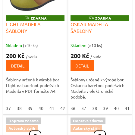
Z
ZDARMA
Z
ZDARMA
D
D
LIGHT MADEILA -
OSKAR MADEILA -
A
A
ŠABLONY
ŠABLONY
R
R
M
M
A
A
Skladem
(>10 ks)
Skladem
(>10 ks)
200 Kč
200 Kč
/ sada
/ sada
DETAIL
DETAIL
Šablony určené k výrobě bot
Šablony určené k výrobě bot
Light na barefoot podešvích
Oskar na barefoot podešvích
Madeila v PDF formátu A4.
Madeila v elektronické
podobě.
37
38
39
40
41
42
36
37
38
39
40
41
Doprava zdarma
Doprava zdarma
Autorský střih
Autorský střih