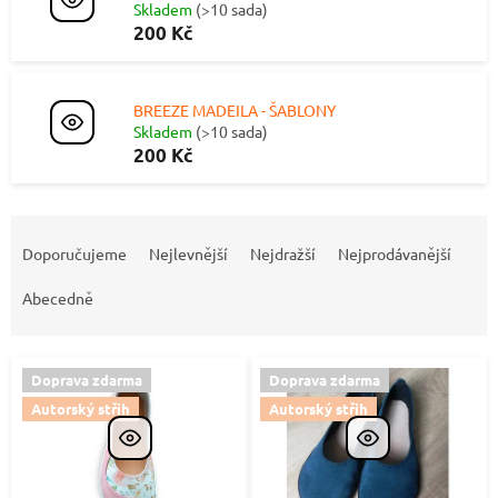
Skladem
(>10 sada)
200 Kč
BREEZE MADEILA - ŠABLONY
Skladem
(>10 sada)
200 Kč
Ř
a
Doporučujeme
Nejlevnější
Nejdražší
Nejprodávanější
z
e
Abecedně
n
í
p
Doprava zdarma
Doprava zdarma
V
r
Autorský střih
Autorský střih
ý
o
p
d
i
u
s
k