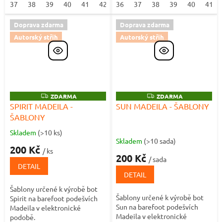
37
38
39
40
41
42
36
37
38
39
40
41
Doprava zdarma
Doprava zdarma
Autorský střih
Autorský střih
Z
ZDARMA
Z
ZDARMA
D
D
SPIRIT MADEILA -
SUN MADEILA - ŠABLONY
A
A
ŠABLONY
R
R
M
M
A
A
Skladem
(>10 ks)
Průměrné
Skladem
(>10 sada)
hodnocení
200 Kč
/ ks
produktu
200 Kč
/ sada
je
DETAIL
5,0
DETAIL
z
Šablony určené k výrobě bot
5
Šablony určené k výrobě bot
Spirit na barefoot podešvích
hvězdiček.
Sun na barefoot podešvích
Madeila v elektronické
Madeila v elektronické
podobě.