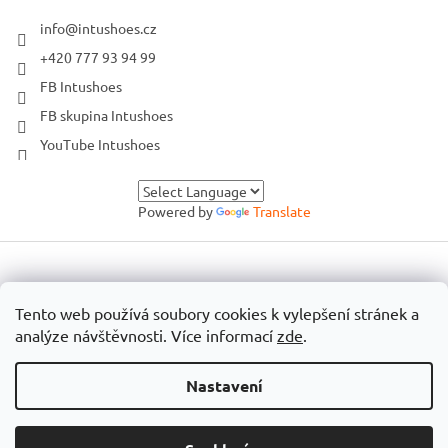
info
@
intushoes.cz
+420 777 93 94 99
FB Intushoes
FB skupina Intushoes
YouTube Intushoes
Powered by
Translate
Vytvořil Shoptet
Tento web používá soubory cookies k vylepšení stránek a
analýze návštěvnosti. Více informací
zde
.
Copyright 2026
Intushoes
. Všechna práva vyhrazena.
Nastavení
🛠️ Technická přestávka: Od pátku 31. 7. do pondělí 10. 8. budu na
e-shopu ladit procesy. Web si můžeš plně prohlížet, ale bez
objednání. Možnost objednávání bude znovu spuštěn v pondělí 10.
srpna (za prodloužení se omlouvám, bohužel ne vše jde podle