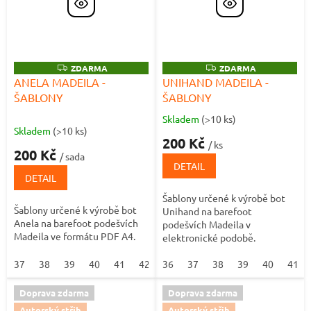
Z
ZDARMA
Z
ZDARMA
D
D
ANELA MADEILA -
UNIHAND MADEILA -
A
A
ŠABLONY
ŠABLONY
R
R
M
M
A
A
Skladem
(>10 ks)
Průměrné
Skladem
(>10 ks)
hodnocení
200 Kč
/ ks
produktu
200 Kč
/ sada
je
DETAIL
5,0
DETAIL
z
Šablony určené k výrobě bot
5
Šablony určené k výrobě bot
Unihand na barefoot
hvězdiček.
Anela na barefoot podešvích
podešvích Madeila v
Madeila ve formátu PDF A4.
elektronické podobě.
37
38
39
40
41
42
36
37
38
39
40
41
Doprava zdarma
Doprava zdarma
Autorský střih
Autorský střih