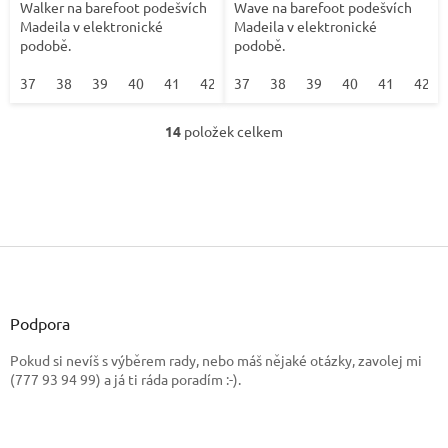
Walker na barefoot podešvích
Wave na barefoot podešvích
Madeila v elektronické
Madeila v elektronické
podobě.
podobě.
37
38
39
40
41
42
37
38
39
40
41
42
14
položek celkem
O
v
l
á
d
a
Z
c
í
á
p
p
r
a
Podpora
v
t
k
Pokud si nevíš s výběrem rady, nebo máš nějaké otázky, zavolej mi
í
y
(777 93 94 99) a já ti ráda poradím :-).
v
ý
p
i