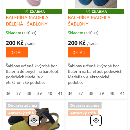
p
t
r
ů
Z
ZDARMA
Z
ZDARMA
o
D
D
BALERÍNA MADEILA
BALERÍNA MADEILA -
A
A
d
DĚLENÁ - ŠABLONY
ŠABLONY
R
R
M
M
u
A
A
Skladem
(>10 ks)
Skladem
(>10 ks)
Průměrné
Průměrné
k
hodnocení
hodnocení
t
200 Kč
200 Kč
/ sada
/ sada
produktu
produktu
ů
je
je
DETAIL
DETAIL
5,0
5,0
z
z
Šablony určené k výrobě bot
Šablony určené k výrobě bot
5
5
Balerín dělených na barefoot
Balerín na barefoot podešvích
hvězdiček.
hvězdiček.
podešvích Madeila v
Madeila v elektronické
elektronické podobě.
podobě.
36
37
38
39
40
41
36
42
37
38
39
40
41
Doprava zdarma
Doprava zdarma
Autorský střih
Autorský střih