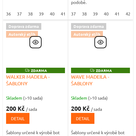
podobě.
36
37
38
39
40
41
37
42
38
39
40
41
42
Doprava zdarma
Doprava zdarma
Autorský střih
Autorský střih
Z
ZDARMA
Z
ZDARMA
D
D
WALKER MADEILA -
WAVE MADEILA -
A
A
ŠABLONY
ŠABLONY
R
R
M
M
A
A
Skladem
(>10 sada)
Skladem
(>10 sada)
200 Kč
200 Kč
/ sada
/ sada
DETAIL
DETAIL
Šablony určené k výrobě bot
Šablony určené k výrobě bot