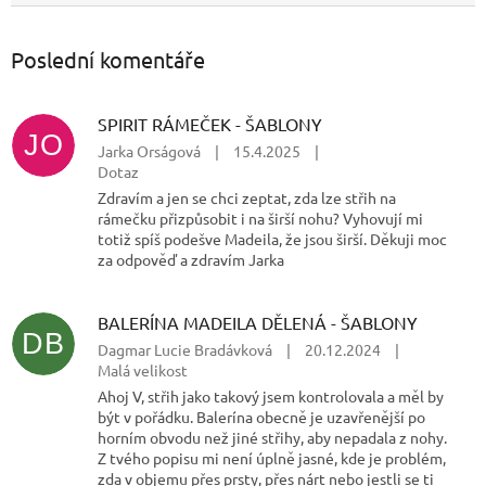
Poslední komentáře
SPIRIT RÁMEČEK - ŠABLONY
JO
Jarka Orságová
|
15.4.2025
|
Dotaz
Zdravím a jen se chci zeptat, zda lze střih na
rámečku přizpůsobit i na širší nohu? Vyhovují mi
totiž spíš podešve Madeila, že jsou širší. Děkuji moc
za odpověď a zdravím Jarka
BALERÍNA MADEILA DĚLENÁ - ŠABLONY
DB
Dagmar Lucie Bradávková
|
20.12.2024
|
Malá velikost
Ahoj V, střih jako takový jsem kontrolovala a měl by
být v pořádku. Balerína obecně je uzavřenější po
horním obvodu než jiné střihy, aby nepadala z nohy.
Z tvého popisu mi není úplně jasné, kde je problém,
zda v objemu přes prsty, přes nárt nebo jestli se ti