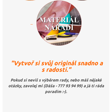
"Vytvoř si svůj originál snadno a
s radostí."
Pokud si nevíš s výběrem rady, nebo máš nějaké
otázky, zavolej mi (Dáša - 777 93 94 99) a já ti ráda
poradím :-).