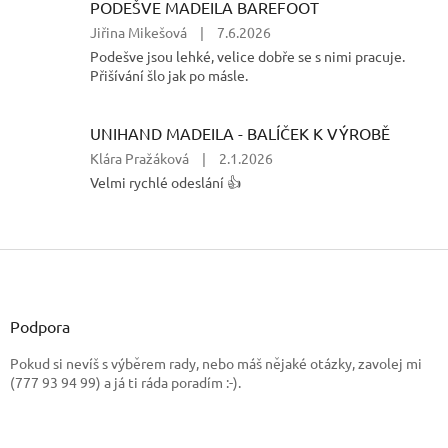
hvězdiček.
PODEŠVE MADEILA BAREFOOT
Hodnocení
Jiřina Mikešová
|
7.6.2026
produktu
Podešve jsou lehké, velice dobře se s nimi pracuje.
je
Přišívání šlo jak po másle.
5
z
5
UNIHAND MADEILA - BALÍČEK K VÝROBĚ
hvězdiček.
Hodnocení
Klára Pražáková
|
2.1.2026
produktu
Velmi rychlé odeslání 👍
je
5
z
5
Z
hvězdiček.
á
p
a
Podpora
t
Pokud si nevíš s výběrem rady, nebo máš nějaké otázky, zavolej mi
í
(777 93 94 99) a já ti ráda poradím :-).