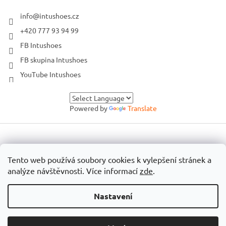
info
@
intushoes.cz
+420 777 93 94 99
FB Intushoes
FB skupina Intushoes
YouTube Intushoes
Powered by
Translate
Vytvořil Shoptet
Tento web používá soubory cookies k vylepšení stránek a
analýze návštěvnosti. Více informací
zde
.
Copyright 2026
Intushoes
. Všechna práva vyhrazena.
Nastavení
🛠️ Technická přestávka: Od pátku 31. 7. do pondělí 10. 8. budu na
e-shopu ladit procesy. Web si můžeš plně prohlížet, ale bez
objednání. Možnost objednávání bude znovu spuštěn v pondělí 10.