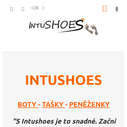
Přejít
NÁKUP
na
CZK
obsah
KOŠÍK
INTUSHOES
BOTY
-
TAŠKY
-
PENĚŽENKY
"S Intushoes je to snadné. Začni