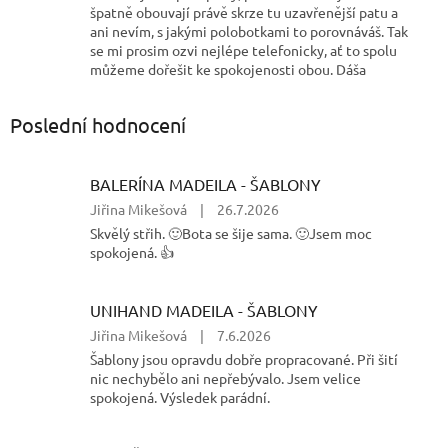
špatně obouvají právě skrze tu uzavřenější patu a
ani nevím, s jakými polobotkami to porovnáváš. Tak
se mi prosim ozvi nejlépe telefonicky, ať to spolu
můžeme dořešit ke spokojenosti obou. Dáša
Poslední hodnocení
BALERÍNA MADEILA - ŠABLONY
Hodnocení
Jiřina Mikešová
|
26.7.2026
produktu
Skvělý střih. 🙂Bota se šije sama. 🙂Jsem moc
je
spokojená. 👍
5
z
5
UNIHAND MADEILA - ŠABLONY
hvězdiček.
Hodnocení
Jiřina Mikešová
|
7.6.2026
produktu
Šablony jsou opravdu dobře propracované. Při šití
je
nic nechybělo ani nepřebývalo. Jsem velice
5
spokojená. Výsledek parádní.
z
5