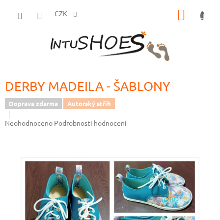
Přejít
NÁKUP
na
CZK
obsah
KOŠÍK
DERBY MADEILA - ŠABLONY
Doprava zdarma
Autorský střih
Průměrné
Neohodnoceno
Podrobnosti hodnocení
hodnocení
produktu
je
0,0
z
5
hvězdiček.