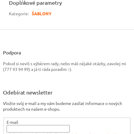
Doplňkové parametry
Kategorie
:
ŠABLONY
Z
á
p
a
Podpora
t
Pokud si nevíš s výběrem rady, nebo máš nějaké otázky, zavolej mi
í
(777 93 94 99) a já ti ráda poradím :-).
Odebírat newsletter
Vložte svůj e-mail a my vám budeme zasílat informace o nových
produktech na našem e-shopu.
E-mail