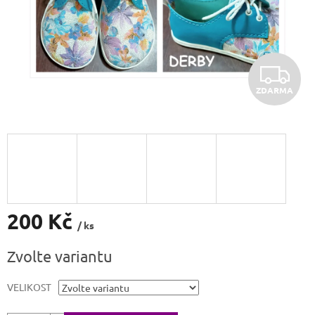
Z
ZDARMA
D
A
R
M
A
200 Kč
/ ks
Měrná
Zvolte variantu
cena:
VELIKOST