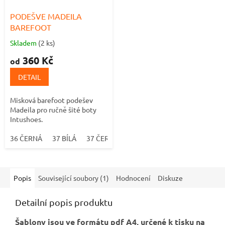
PODEŠVE MADEILA
BAREFOOT
Skladem
(2 ks)
Průměrné
hodnocení
360 Kč
od
produktu
je
DETAIL
5,0
z
Misková barefoot podešev
5
Madeila pro ručně šité boty
hvězdiček.
Intushoes.
36 ČERNÁ
37 BÍLÁ
37 ČERNÁ
38 BÍLÁ
38 ČERNÁ
39 BÍ
Popis
Související soubory (1)
Hodnocení
Diskuze
Detailní popis produktu
Šablony jsou ve formátu pdf A4, určené k tisku na