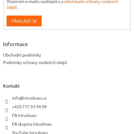
Vložením e-mailu souhlasíš s
podmínkami ochrany osobních
údajů
PŘIHLÁSIT SE
Informace
Obchodní podmínky
Podmínky ochrany osobních údajů
Kontakt
info
@
intushoes.cz
+420 777 93 94 99
FB Intushoes
FB skupina Intushoes
YouTube Intushoes