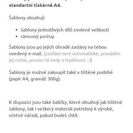
standartní tiskárně A4.
Šablony obsahují:
šablony jednotlivých dílů zvolené velikosti
rámcový postup
Šablony jsou po jejich úhradě zaslány na tebou
uvedený e-mail.
(zasílání není automatické, provádím
jej ručně, prosím tě tedy o trpělivost :-))
Šablony je možné zakoupit také v tištěné podobě
(papír A4, gramáž 300g).
K dispozici jsou také balíčky, které obsahují jak tištěné
šablony, tak i veškerý materiál potřebný k výrobě,
včetně nářadí, pokud budeš chtít.