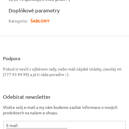
Doplňkové parametry
Kategorie
:
ŠABLONY
Z
á
p
a
Podpora
t
Pokud si nevíš s výběrem rady, nebo máš nějaké otázky, zavolej mi
í
(777 93 94 99) a já ti ráda poradím :-).
Odebírat newsletter
Vložte svůj e-mail a my vám budeme zasílat informace o nových
produktech na našem e-shopu.
E-mail