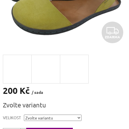
Z
ZDARMA
D
A
R
M
A
200 Kč
/ sada
Měrná
Zvolte variantu
cena:
VELIKOST