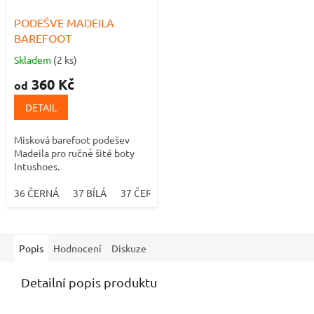
PODEŠVE MADEILA
BAREFOOT
Skladem
(2 ks)
Průměrné
hodnocení
360 Kč
od
produktu
je
DETAIL
5,0
z
Misková barefoot podešev
5
Madeila pro ručně šité boty
hvězdiček.
Intushoes.
36 ČERNÁ
37 BÍLÁ
37 ČERNÁ
38 BÍLÁ
38 ČERNÁ
39 BÍ
Popis
Hodnocení
Diskuze
Detailní popis produktu