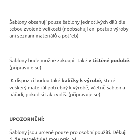
Šablony obsahují pouze
šablony jednotlivých dílů dle
tebou zvolené velikosti (neobsahují ani postup výroby
ani seznam materiálů a potřeb)
Šablony bude možné zakoupit také
v tištěné podobě
.
(připravuje se)
K dispozici budou také
balíčky k výrobě
, které
veškerý materiál potřebný k výrobě, včetně šablon a
nářadí, pokud si tak zvolíš. (připravuje se)
UPOZORNĚNÍ:
Šablony jsou určené pouze pro osobní použití. Děkuji
ti, že respektuješ mou práci :-)