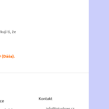
uji ti, že
 (Dáša).
Kontakt
ce
info
@
intushoes.cz