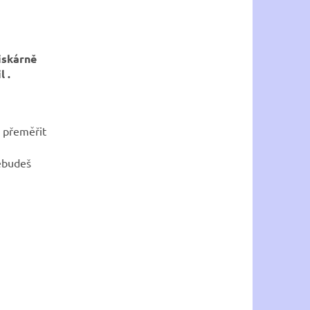
iskárně
l .
y přeměřit
ebudeš