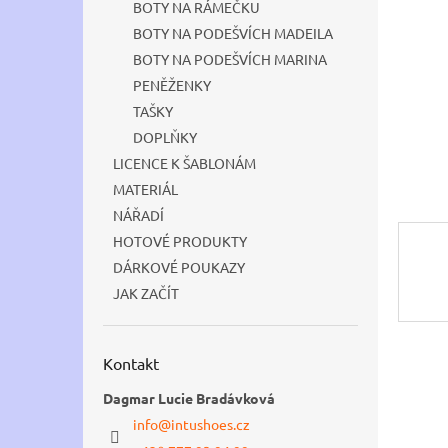
BOTY NA RÁMEČKU
n
BOTY NA PODEŠVÍCH MADEILA
e
BOTY NA PODEŠVÍCH MARINA
l
PENĚŽENKY
TAŠKY
DOPLŇKY
LICENCE K ŠABLONÁM
MATERIÁL
NÁŘADÍ
HOTOVÉ PRODUKTY
DÁRKOVÉ POUKAZY
JAK ZAČÍT
Kontakt
Dagmar Lucie Bradávková
info
@
intushoes.cz