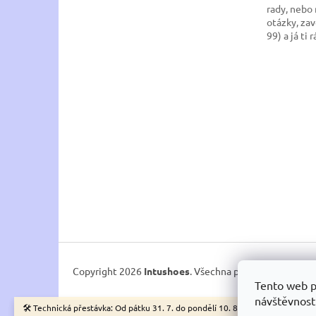
rady, nebo
otázky, zav
99) a já ti 
Copyright 2026
Intushoes
. Všechna práva vyhrazena.
Tento web p
návštěvnost
🛠️ Technická přestávka: Od pátku 31. 7. do pondělí 10. 8. budu na e-shopu la