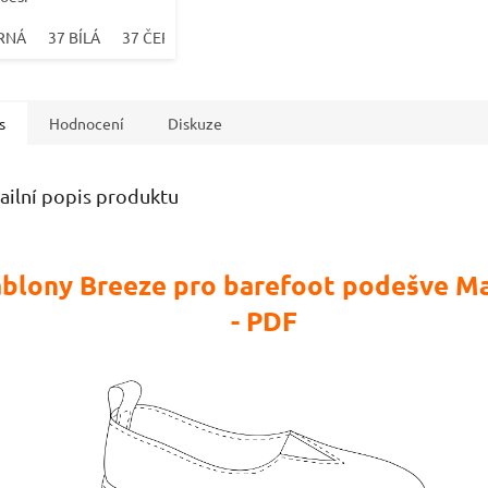
RNÁ
37 BÍLÁ
37 ČERNÁ
38 BÍLÁ
38 ČERNÁ
39 BÍLÁ
39 Č
s
Hodnocení
Diskuze
ailní popis produktu
ablony Breeze pro barefoot podešve Ma
- PDF