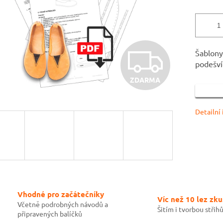
Z
Šablony
podešví
ZDARMA
D
Detailní
A
R
M
Vhodné pro začátečníky
Víc než 10 lez zku
Včetně podrobných návodů a
Šitím i tvorbou střih
připravených balíčků