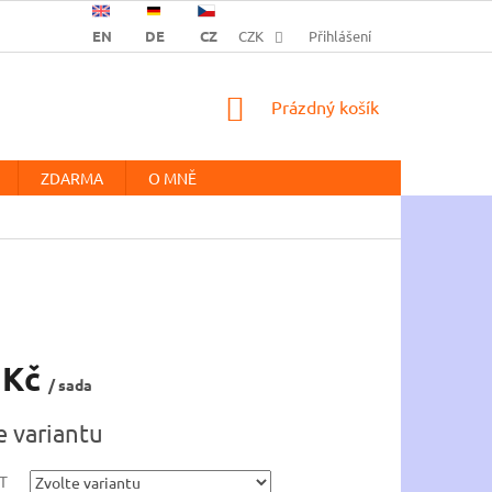
EN
DE
CZ
CZK
Přihlášení
NÁKUPNÍ
Prázdný košík
KOŠÍK
ZDARMA
O MNĚ
 Kč
/ sada
e variantu
T