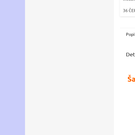
36 ČE
Popi
Det
Š