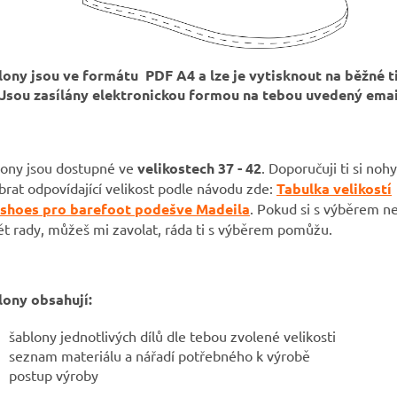
lony jsou ve formátu PDF A4 a lze je vytisknout na běžné t
Jsou zasílány elektronickou formou na tebou uvedený emai
lony jsou dostupné ve
velikostech 37 - 42
.
Doporučuji ti si noh
brat odpovídající velikost podle návodu zde:
Tabulka velikostí
ushoes pro barefoot podešve Madeila
. Pokud si s výběrem n
t rady, můžeš mi zavolat, ráda ti s výběrem pomůžu.
lony obsahují:
šablony jednotlivých dílů dle tebou zvolené velikosti
seznam materiálu a nářadí potřebného k výrobě
postup výroby