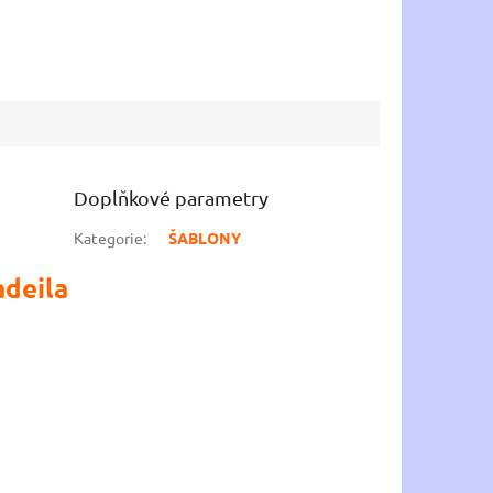
ERNÁ
40 BÍLÁ
41 BÍLÁ
41 ČERNÁ
42 ČERNÁ
46 ČERNÁ
Doplňkové parametry
Kategorie
:
ŠABLONY
deila