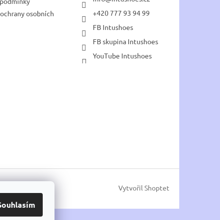
 podmínky
+420 777 93 94 99
ochrany osobních
FB Intushoes
FB skupina Intushoes
YouTube Intushoes
Vytvořil Shoptet
Souhlasím