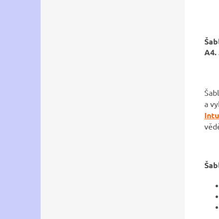
Šab
A4.
Šab
a vy
Int
vědě
Šab