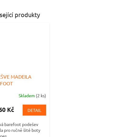
A
sející produkty
ŠVE MADEILA
EFOOT
Skladem
(2 ks)
rné
cení
ktu
60 Kč
DETAIL
vá barefoot podešev
a pro ručně šité boty
hoes.
iček.