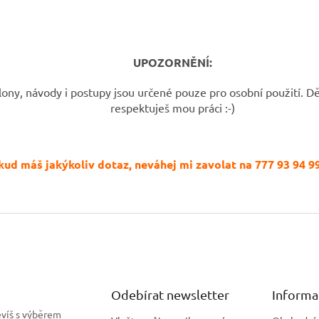
UPOZORNĚNÍ:
ony, návody i postupy jsou určené pouze pro osobní použití. Děk
respektuješ mou práci :-)
ud máš jakýkoliv dotaz, neváhej mi zavolat na 777 93 94 99
Odebírat newsletter
Informa
evíš s výběrem