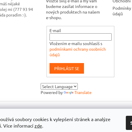
Vložte svůj e-mail a my vám
Obchodní
 máš nějaké
budeme zasílat informace o
Podmínky 
olej mi (777 93 94
nových produktech na našem
údajů
ráda poradím :-).
e-shopu.
E-mail
Vložením e-mailu souhlasíš s
podmínkami ochrany osobních
údajů
PŘIHLÁSIT SE
Powered by
Translate
oužívá soubory cookies k vylepšení stránek a analýze
i. Více informací
zde
.
dit