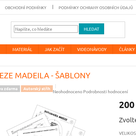
OBCHODNÍ PODMÍNKY
PODMÍNKY OCHRANY OSOBNÍCH ÚDAJŮ
HLEDAT
MATERIÁL
JAK ZAČÍT
VIDEONÁVODY
ČLÁNKY
EZE MADEILA - ŠABLONY
va zdarma
Autorský střih
Průměrné
Neohodnoceno
Podrobnosti hodnocení
hodnocení
200
produktu
je
0,0
Měrná
Zvolt
z
cena:
5
hvězdiček.
VELIKOS