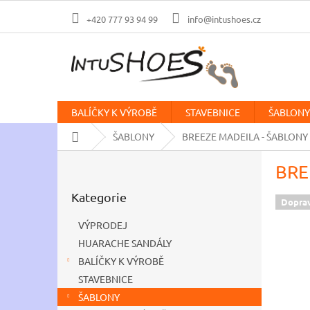
Přejít
na
+420 777 93 94 99
info@intushoes.cz
obsah
BALÍČKY K VÝROBĚ
STAVEBNICE
ŠABLONY
Domů
ŠABLONY
BREEZE MADEILA - ŠABLONY
P
BRE
o
Přeskočit
s
Kategorie
kategorie
t
Dopra
r
VÝPRODEJ
a
HUARACHE SANDÁLY
n
BALÍČKY K VÝROBĚ
n
í
STAVEBNICE
p
ŠABLONY
a