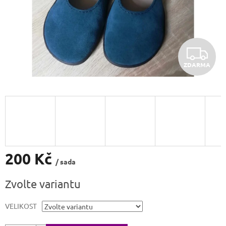
Z
ZDARMA
D
A
R
M
A
200 Kč
/ sada
Měrná
Zvolte variantu
cena:
VELIKOST