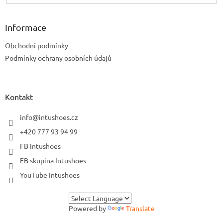
Informace
Obchodní podmínky
Podmínky ochrany osobních údajů
Kontakt
info
@
intushoes.cz
+420 777 93 94 99
FB Intushoes
FB skupina Intushoes
YouTube Intushoes
Powered by
Translate