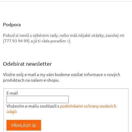
Z
á
p
a
Podpora
t
Pokud si nevíš s výběrem rady, nebo máš nějaké otázky, zavolej mi
í
(777 93 94 99) a já ti ráda poradím :-).
Odebírat newsletter
Vložte svůj e-mail a my vám budeme zasílat informace o nových
produktech na našem e-shopu.
E-mail
Vložením e-mailu souhlasíš s
podmínkami ochrany osobních
údajů
PŘIHLÁSIT SE