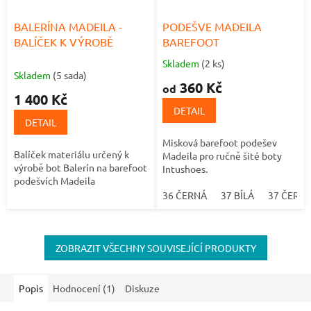
BALERÍNA MADEILA -
PODEŠVE MADEILA
BALÍČEK K VÝROBĚ
BAREFOOT
Skladem
(2 ks)
Průměrné
Skladem
(5 sada)
hodnocení
360 Kč
od
produktu
1 400 Kč
je
DETAIL
5,0
DETAIL
z
Misková barefoot podešev
5
Balíček materiálu určený k
Madeila pro ručně šité boty
hvězdiček.
výrobě bot Balerín na barefoot
Intushoes.
podešvích Madeila
36 ČERNÁ
37 BÍLÁ
37 ČERN
ZOBRAZIT VŠECHNY SOUVISEJÍCÍ PRODUKTY
Popis
Hodnocení (1)
Diskuze