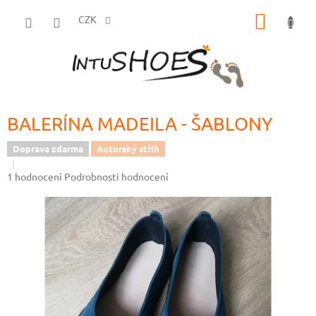
Přejít
NÁKUP
na
CZK
obsah
KOŠÍK
BALERÍNA MADEILA - ŠABLONY
Doprava zdarma
Autorský střih
Průměrné
1 hodnocení
Podrobnosti hodnocení
hodnocení
produktu
je
5,0
z
5
hvězdiček.