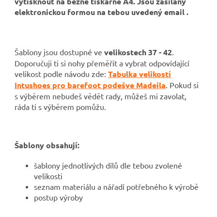
vytisknout na běžné tiskárně A4.
Jsou zasílány
elektronickou formou na tebou uvedený email .
Šablony jsou dostupné ve
velikostech 37 - 42
.
Doporučuji ti si nohy přeměřit a vybrat odpovídající
velikost podle návodu zde:
Tabulka velikostí
Intushoes pro barefoot podešve Madeila
. Pokud si
s výběrem nebudeš vědět rady, můžeš mi zavolat,
ráda ti s výběrem pomůžu.
Šablony obsahují:
šablony jednotlivých dílů dle tebou zvolené
velikosti
seznam materiálu a nářadí potřebného k výrobě
postup výroby