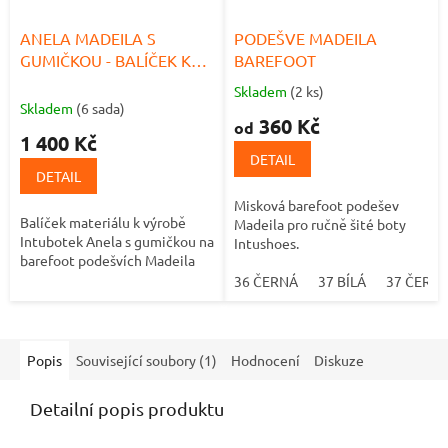
ANELA MADEILA S
PODEŠVE MADEILA
GUMIČKOU - BALÍČEK K
BAREFOOT
VÝROBĚ
Skladem
(2 ks)
Průměrné
Skladem
(6 sada)
hodnocení
360 Kč
od
produktu
1 400 Kč
je
DETAIL
5,0
DETAIL
z
Misková barefoot podešev
5
Balíček materiálu k výrobě
Madeila pro ručně šité boty
hvězdiček.
Intubotek Anela s gumičkou na
Intushoes.
barefoot podešvích Madeila
36 ČERNÁ
37 BÍLÁ
37 ČERN
Popis
Související soubory (1)
Hodnocení
Diskuze
Detailní popis produktu