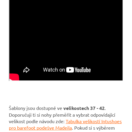
Šablony jsou dostupné ve
velikostech 37 - 42
.
Doporučuji ti si nohy přeměřit a vybrat odpovídající
velikost podle návodu zde:
Tabulka velikostí Intushoes
pro barefoot podešve Madeila
. Pokud si s výběrem