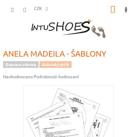
Přejít
NÁKUP
na
CZK
obsah
KOŠÍK
ANELA MADEILA - ŠABLONY
Doprava zdarma
Autorský střih
Průměrné
Neohodnoceno
Podrobnosti hodnocení
hodnocení
produktu
je
0,0
z
5
hvězdiček.