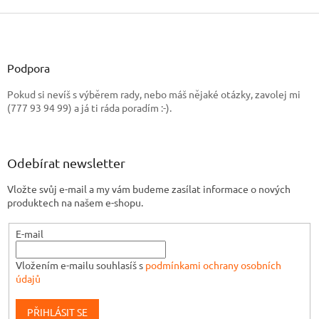
Z
á
p
a
Podpora
t
Pokud si nevíš s výběrem rady, nebo máš nějaké otázky, zavolej mi
í
(777 93 94 99) a já ti ráda poradím :-).
Odebírat newsletter
Vložte svůj e-mail a my vám budeme zasílat informace o nových
produktech na našem e-shopu.
E-mail
Vložením e-mailu souhlasíš s
podmínkami ochrany osobních
údajů
PŘIHLÁSIT SE