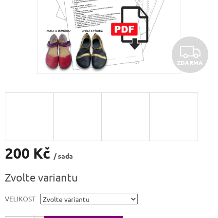
Z
ZDARMA
D
A
R
M
A
200 Kč
/ sada
Měrná
Zvolte variantu
cena:
VELIKOST