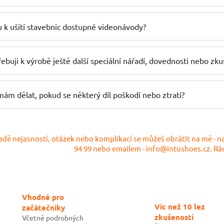
u k ušití stavebnic dostupné videonávody?
ebuji k výrobě ještě další speciální nářadí, dovednosti nebo zku
ám dělat, pokud se některý díl poškodí nebo ztratí?
adě nejasností, otázek nebo komplikací se můžeš obrátit na mě - 
94 99 nebo emailem - info@intushoes.cz. Rá
Vhodné pro
Víc než 10 lez
začátečníky
zkušeností
Včetně podrobných