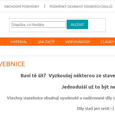
OBCHODNÍ PODMÍNKY
PODMÍNKY OCHRANY OSOBNÍCH ÚDAJŮ
HLEDAT
MATERIÁL
JAK ZAČÍT
VIDEONÁVODY
ČLÁNKY
VEBNICE
Baví tě šít? Vyzkoušej některou ze staveb
Jednodušší už to být n
Všechny stavebnice obsahují vyseknuté a naděrované díly s 
Díly stačí jen sešít :-)