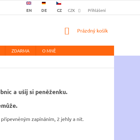
EN
DE
CZ
CZK
Přihlášení
NÁKUPNÍ
Prázdný košík
KOŠÍK
ZDARMA
O MNĚ
nic a ušij si peněženku.
emůže.
připevněným zapínáním, 2 jehly a nit.