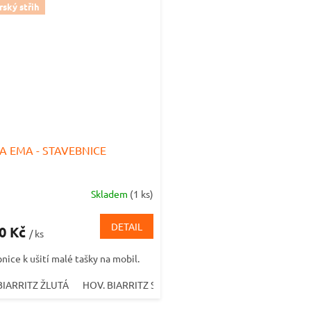
ský střih
A EMA - STAVEBNICE
Skladem
(1 ks)
DETAIL
50 Kč
/ ks
nice k ušití malé tašky na mobil.
BIARRITZ ŽLUTÁ
HOV. BIARRITZ STARORŮŽOVÁ
HOV. BIARRITZ 