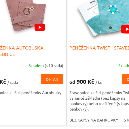
ŽENKA AUTOBUSKA -
PENĚŽENKA TWIST - STAVE
EBNICE
Skladem
(>10 sada)
Skla
DETAIL
D
 Kč
900 Kč
od
/ sada
/ ks
bnice k ušití peněženky Autobusky
Stavebnice k ušití peněženky Tw
variantě základní (bez kapsy na
bankovky) nebo rozšířené (s kap
bankovky).
BEZ KAPSY NA BANKOVKY
S 