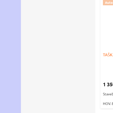
Autor
TAŠK
1 3
Staveb
HOV. 