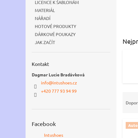
LICENCE K ŠABLONÁM
n
MATERIÁL
e
NÁŘADÍ
l
HOTOVÉ PRODUKTY
DÁRKOVÉ POUKAZY
Nejpr
JAK ZAČÍT
Kontakt
Dagmar Lucie Bradávková
info
@
intushoes.cz
+420 777 93 94 99
Ř
a
Dopor
z
e
n
Facebook
Autor
V
í
ý
p
Intushoes