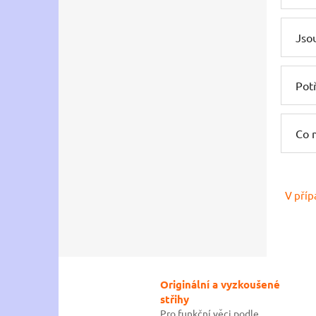
Jso
Potř
Co m
V příp
Originální a vyzkoušené
střihy
Pro funkční věci podle