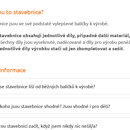
O
v
ou to stavebnice?
l
á
nice jsou ve své podstatě vylepšené balíčky k výrobě.
d
a
tavebnice obsahují jednotlivé díly, případně další materiál,
c
í
šechny díly jsou vyseknuté, naděrované a díly pro výrobu peněž
p
ednotlivé díly výrobku stačí už jen zkompletovat a sešít
.
r
v
k
y
 informace
v
ý
p
se stavebnice liší od běžných balíčků k výrobě?
i
s
u
 koho jsou stavebnice vhodné? Jsou vhodné i pro děti?
ou stavebnicí začít, když jsem nikdy nic nešil/a?