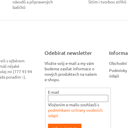
návodů a připravených
Šitím i tvorbou střihů
balíčků
Odebírat newsletter
Informa
evíš s výběrem
Vložte svůj e-mail a my vám
Obchodní
 máš nějaké
budeme zasílat informace o
Podmínky 
olej mi (777 93 94
nových produktech na našem
údajů
ráda poradím :-).
e-shopu.
E-mail
Vložením e-mailu souhlasíš s
podmínkami ochrany osobních
údajů