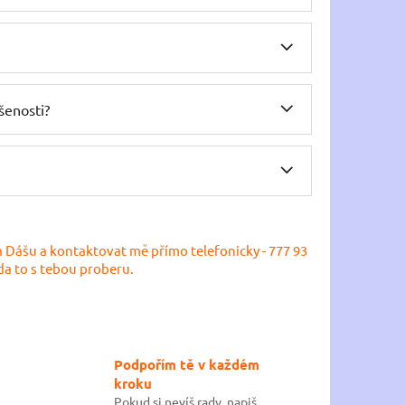
šenosti?
na Dášu
a kontaktovat mě přímo telefonicky - 777 93
da to s tebou proberu.
Podpořím tě v každém
kroku
Pokud si nevíš rady, napiš