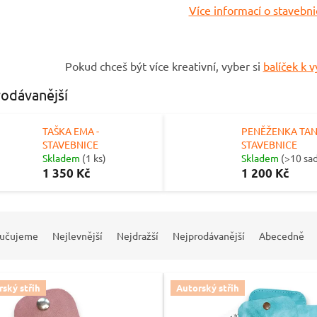
Více informací o stavebni
Pokud chceš být více kreativní, vyber si
balíček k 
odávanější
TAŠKA EMA -
PENĚŽENKA TAN
STAVEBNICE
STAVEBNICE
Skladem
(1 ks)
Skladem
(>10 sa
1 350 Kč
1 200 Kč
učujeme
Nejlevnější
Nejdražší
Nejprodávanější
Abecedně
ský střih
Autorský střih