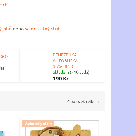
cích
.
výrobě
nebo
samostatný střih
.
PENĚŽENKA
GO -
AUTOBUSKA -
STAVEBNICE
da)
Skladem
(>10 sada)
190 Kč
4
položek celkem
Autorský střih