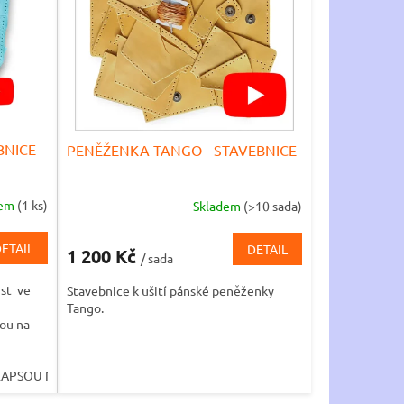
BNICE
PENĚŽENKA TANGO - STAVEBNICE
dem
(1 ks)
Skladem
(>10 sada)
ETAIL
DETAIL
1 200 Kč
/ sada
ist ve
Stavebnice k ušití pánské peněženky
Tango.
sou na
KAPSOU NA BANKOVKY