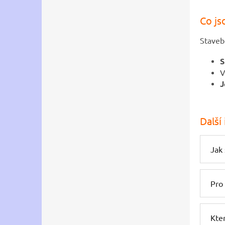
Co js
Staveb
S
V
J
Další
Jak 
Pro
Kter