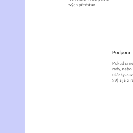
tvých představ
Z
á
p
a
t
Podpora
í
Pokud si n
rady, nebo
otázky, zav
99) a já ti 