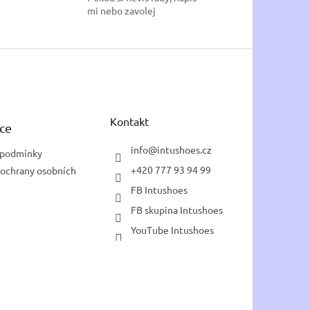
mi nebo zavolej
Kontakt
ce
info
@
intushoes.cz
 podmínky
+420 777 93 94 99
ochrany osobních
FB Intushoes
FB skupina Intushoes
YouTube Intushoes