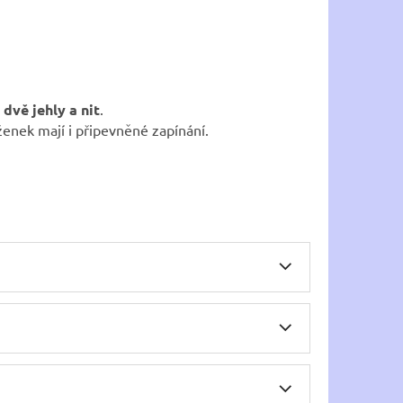
 dvě jehly a nit
.
enek mají i připevněné zapínání.