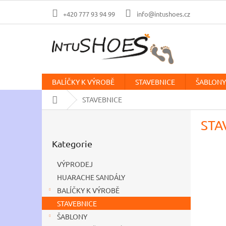
Přejít
na
+420 777 93 94 99
info@intushoes.cz
obsah
BALÍČKY K VÝROBĚ
STAVEBNICE
ŠABLONY
Domů
STAVEBNICE
P
STA
o
Přeskočit
s
Kategorie
kategorie
t
r
VÝPRODEJ
a
HUARACHE SANDÁLY
n
BALÍČKY K VÝROBĚ
n
í
STAVEBNICE
p
ŠABLONY
a