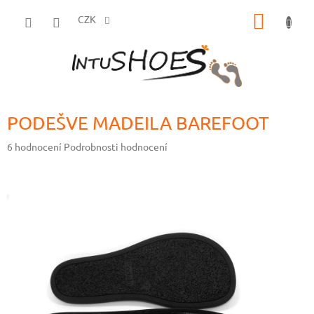
Přejít
NÁKUP
na
CZK
obsah
KOŠÍK
PODEŠVE MADEILA BAREFOOT
Průměrné
6 hodnocení
Podrobnosti hodnocení
hodnocení
produktu
je
5,0
z
5
hvězdiček.