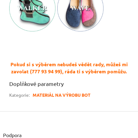
Pokud si s výběrem nebudeš vědět rady, můžeš mi
zavolat (777 93 94 99), ráda ti s výběrem pomůžu.
Doplňkové parametry
Kategorie
:
MATERIÁL NA VÝROBU BOT
Z
á
p
a
Podpora