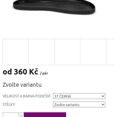
od
360 Kč
/ pár
Měrná
Zvolte variantu
cena:
VELIKOST A BARVA PODEŠVÍ
STÉLKY