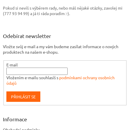
t
Pokud si nevíš s výběrem rady, nebo máš nějaké otázky, zavolej mi
í
(777 93 94 99) a já ti ráda poradím :-).
Odebírat newsletter
Vložte svůj e-mail a my vám budeme zasílat informace o nových
produktech na našem e-shopu.
E-mail
Vložením e-mailu souhlasíš s
podmínkami ochrany osobních
údajů
PŘIHLÁSIT SE
Informace
Obchodní podmínky