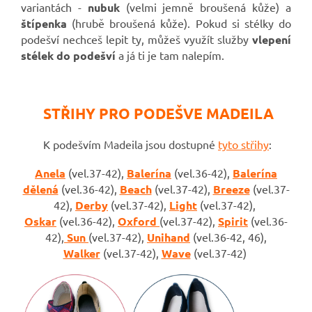
variantách
-
nubuk
(velmi jemně broušená kůže) a
štípenka
(hrubě broušená kůže). Pokud si stélky do
podešví nechceš lepit ty, můžeš využít služby
vlepení
stélek do podešví
a já ti je tam nalepím.
STŘIHY PRO PODEŠVE MADEILA
K podešvím Madeila jsou dostupné
tyto střihy
:
Anela
(vel.37-42),
Balerína
(vel.36-42),
Balerína
dělená
(vel.36-42),
Beach
(vel.37-42),
Breeze
(vel.37-
42),
Derby
(vel.37-42),
Light
(vel.37-42),
Oskar
(vel.36-42),
Oxford
(vel.37-42),
Spirit
(vel.36-
42),
Sun
(vel.37-42),
Unihand
(vel.36-42, 46),
Walker
(vel.37-42),
Wave
(vel.37-42)