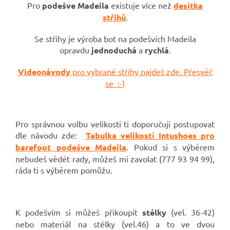
Pro
podešve Madeila
existuje více než
desítka
střihů
.
Se střihy je výroba bot na podešvích Madeila
opravdu
jednoduchá
a
rychlá
.
Videonávody
pro vybrané střihy najdeš zde. Přesvěč
se :-)
Pro správnou volbu velikosti ti doporučuji postupovat
dle návodu zde:
Tabulka velikostí Intushoes pro
barefoot podešve Madeila
.
Pokud si s výběrem
nebudeš vědět rady, můžeš mi zavolat (777 93 94 99),
ráda ti s výběrem pomůžu.
K podešvím si můžeš přikoupit
stélky
(vel. 36-42)
nebo materiál na stélky (vel.46) a to ve dvou