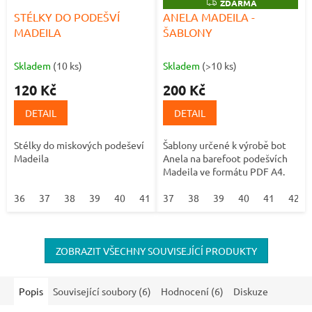
Z
ZDARMA
D
STÉLKY DO PODEŠVÍ
ANELA MADEILA -
A
MADEILA
ŠABLONY
R
M
A
Skladem
(10 ks)
Skladem
(>10 ks)
120 Kč
200 Kč
DETAIL
DETAIL
Stélky do miskových podeševí
Šablony určené k výrobě bot
Madeila
Anela na barefoot podešvích
Madeila ve formátu PDF A4.
36
37
38
39
40
41
37
42
38
39
40
41
42
ZOBRAZIT VŠECHNY SOUVISEJÍCÍ PRODUKTY
Popis
Související soubory (6)
Hodnocení (6)
Diskuze