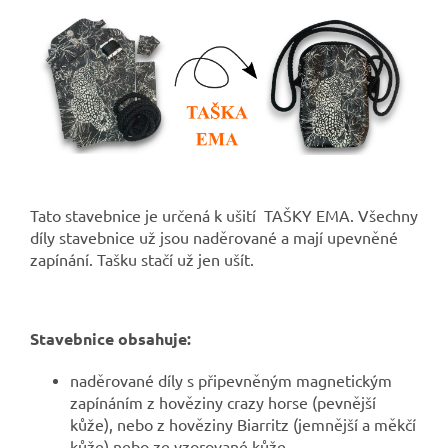
Tato stavebnice je určená k ušití TAŠKY EMA. Všechny
díly stavebnice už jsou naděrované a mají upevněné
zapínání. Tašku stačí už jen ušít.
Stavebnice obsahuje:
naděrované díly s připevněným magnetickým
zapínáním z hověziny crazy horse (pevnější
kůže), nebo z hověziny Biarritz (jemnější a měkčí
kůže) nebo ze vzorované kůže