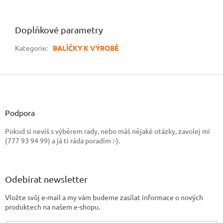
Doplňkové parametry
Kategorie
:
BALÍČKY K VÝROBĚ
Z
á
p
a
Podpora
t
Pokud si nevíš s výběrem rady, nebo máš nějaké otázky, zavolej mi
í
(777 93 94 99) a já ti ráda poradím :-).
Odebírat newsletter
Vložte svůj e-mail a my vám budeme zasílat informace o nových
produktech na našem e-shopu.