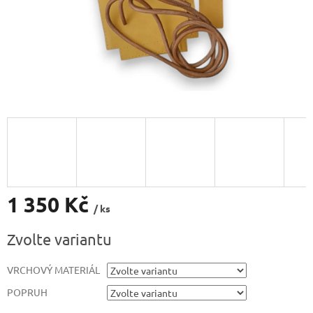
1 350 Kč
/ ks
Měrná
Zvolte variantu
cena:
VRCHOVÝ MATERIÁL
POPRUH