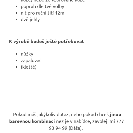
popruh dle tvé volby
nit pro ruční šití 12m
dvě jehly
K výrobě budeš ještě potřebovat
nůžky
zapalovač
(kleště)
Pokud máš jakýkoliv dotaz, nebo pokud chceš
jinou
barevnou kombinaci
než je v nabídce, zavolej mi 777
93 94 99 (Dáša).