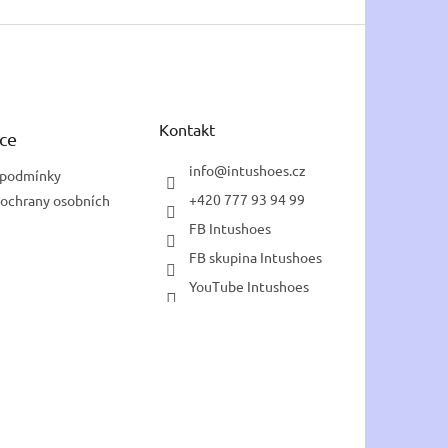
Kontakt
ce
info
@
intushoes.cz
 podmínky
+420 777 93 94 99
ochrany osobních
FB Intushoes
FB skupina Intushoes
YouTube Intushoes