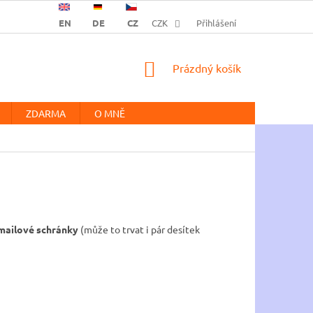
EN
DE
CZ
CZK
Přihlášení
NÁKUPNÍ
Prázdný košík
KOŠÍK
ZDARMA
O MNĚ
e-mailové schránky
(může to trvat i pár desítek