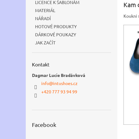
LICENCE K ŠABLONÁM
Kam d
n
MATERIÁL
e
Koukni s
NÁŘADÍ
l
HOTOVÉ PRODUKTY
DÁRKOVÉ POUKAZY
JAK ZAČÍT
Kontakt
Dagmar Lucie Bradávková
info
@
intushoes.cz
+420 777 93 94 99
Facebook