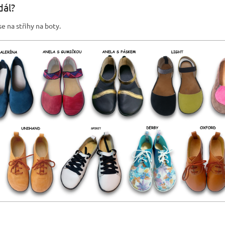
ál?
e na střihy na boty.