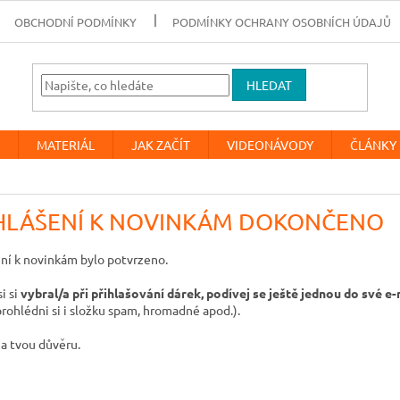
OBCHODNÍ PODMÍNKY
PODMÍNKY OCHRANY OSOBNÍCH ÚDAJŮ
HLEDAT
MATERIÁL
JAK ZAČÍT
VIDEONÁVODY
ČLÁNKY
HLÁŠENÍ K NOVINKÁM DOKONČENO
ení k novinkám bylo potvrzeno.
i si
vybral/a při přihlašování dárek, podívej se ještě jednou do své 
prohlédni si i složku spam, hromadné apod.).
za tvou důvěru.