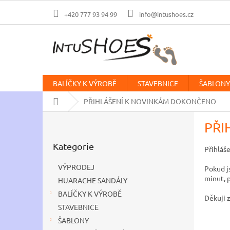
Přejít
na
+420 777 93 94 99
info@intushoes.cz
obsah
BALÍČKY K VÝROBĚ
STAVEBNICE
ŠABLONY
Domů
PŘIHLÁŠENÍ K NOVINKÁM DOKONČENO
P
PŘI
o
Přeskočit
s
Kategorie
kategorie
Přihláš
t
r
VÝPRODEJ
Pokud js
a
minut, 
HUARACHE SANDÁLY
n
BALÍČKY K VÝROBĚ
n
Děkuji 
í
STAVEBNICE
p
ŠABLONY
a