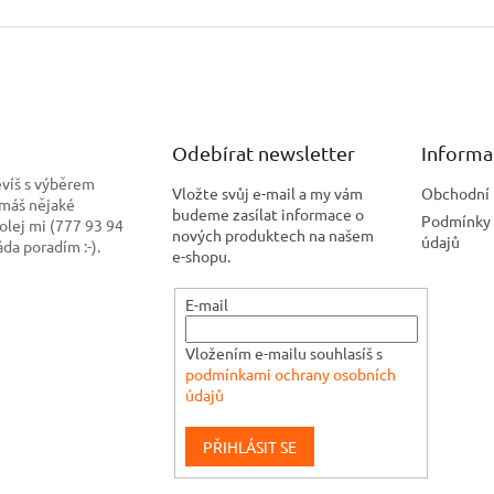
Odebírat newsletter
Informa
evíš s výběrem
Vložte svůj e-mail a my vám
Obchodní
 máš nějaké
budeme zasílat informace o
Podmínky 
olej mi (777 93 94
nových produktech na našem
údajů
ráda poradím :-).
e-shopu.
E-mail
Vložením e-mailu souhlasíš s
podmínkami ochrany osobních
údajů
PŘIHLÁSIT SE