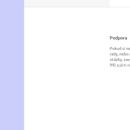
Z
á
p
a
t
Podpora
í
Pokud si n
rady, nebo
otázky, zav
99) a já ti 