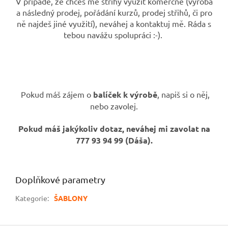
V případě, že chceš mé střihy využít komerčně (výroba
a následný prodej, pořádání kurzů, prodej střihů, či pro
ně najdeš jiné využití), neváhej a kontaktuj mě. Ráda s
tebou navážu spolupráci :-).
Pokud máš zájem o
balíček k výrobě
, napiš si o něj,
nebo zavolej.
Pokud máš jakýkoliv dotaz, neváhej mi zavolat na
777 93 94 99 (Dáša).
Doplňkové parametry
Kategorie
:
ŠABLONY