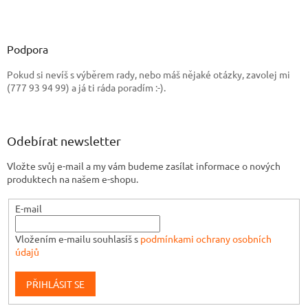
Z
á
p
a
Podpora
t
Pokud si nevíš s výběrem rady, nebo máš nějaké otázky, zavolej mi
í
(777 93 94 99) a já ti ráda poradím :-).
Odebírat newsletter
Vložte svůj e-mail a my vám budeme zasílat informace o nových
produktech na našem e-shopu.
E-mail
Vložením e-mailu souhlasíš s
podmínkami ochrany osobních
údajů
PŘIHLÁSIT SE