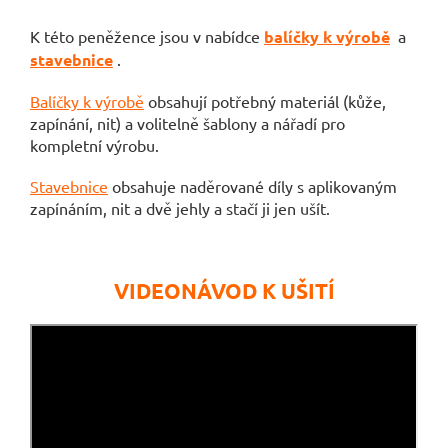
K této peněžence jsou v nabídce
balíčky k výrobě
a
stavebnice
.
Balíčky k výrobě
obsahují potřebný materiál (kůže,
zapínání, nit) a volitelně šablony a nářadí pro
kompletní výrobu.
Stavebnice
obsahuje naděrované díly s aplikovaným
zapínáním, nit a dvě jehly a stačí ji jen ušít.
VIDEONÁVOD K UŠITÍ