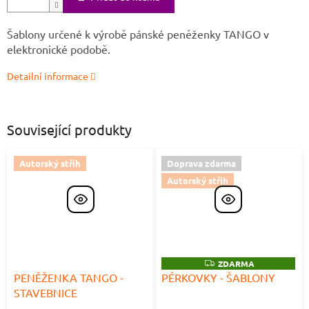
Šablony určené k výrobě pánské peněženky TANGO v
elektronické podobě.
Detailní informace
Související produkty
Autorský střih
Doprava zdarma
Autorský střih
Z
ZDARMA
D
PENĚŽENKA TANGO -
PÉRKOVKY - ŠABLONY
A
STAVEBNICE
R
M