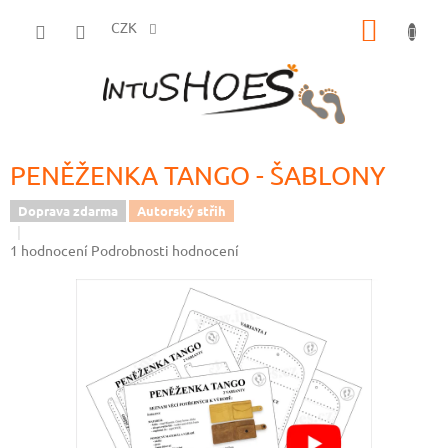
Přejít
NÁKUP
na
CZK
obsah
KOŠÍK
PENĚŽENKA TANGO - ŠABLONY
Doprava zdarma
Autorský střih
Průměrné
1 hodnocení
Podrobnosti hodnocení
hodnocení
produktu
je
5,0
z
5
hvězdiček.