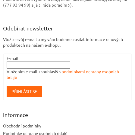
í
(777 93 94 99) a já ti ráda poradím :-).
Odebírat newsletter
Vložte svůj e-mail a my vám budeme zasílat informace o nových
produktech na našem e-shopu.
E-mail
Vložením e-mailu souhlasíš s
podmínkami ochrany osobních
údajů
PŘIHLÁSIT SE
Informace
Obchodní podmínky
Podmínky ochrany osobních údajů