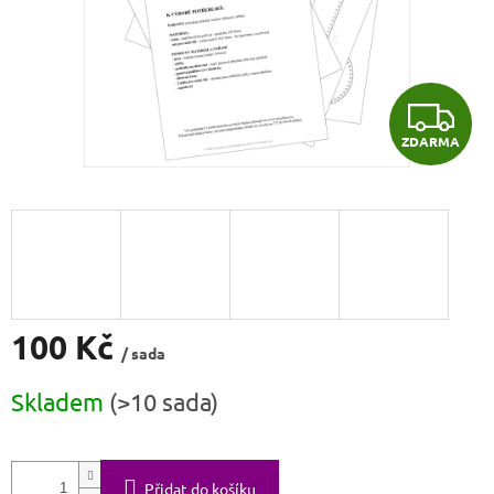
Z
ZDARMA
D
A
R
M
A
100 Kč
/ sada
Měrná
Skladem
(>10 sada)
cena:
Přidat do košíku