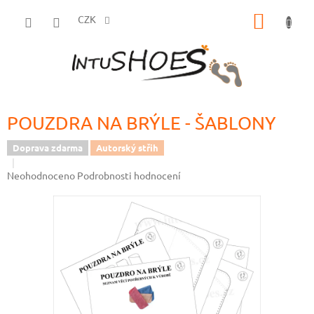
Přejít
NÁKUP
na
CZK
obsah
KOŠÍK
POUZDRA NA BRÝLE - ŠABLONY
Doprava zdarma
Autorský střih
Průměrné
Neohodnoceno
Podrobnosti hodnocení
hodnocení
produktu
je
0,0
z
5
hvězdiček.