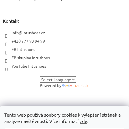
Kontakt
info
@
intushoes.cz
+420 777 93 94 99
FB Intushoes
FB skupina Intushoes
YouTube Intushoes
Powered by
Translate
Vytvořil Shoptet
Tento web používá soubory cookies k vylepšení stránek a
analýze návštěvnosti. Více informací
zde
.
Copyright 2026
Intushoes
. Všechna práva vyhrazena.