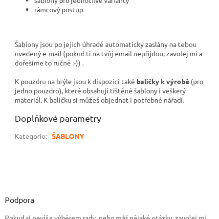
šablony pro jednotlivé varianty
rámcový postup
Šablony jsou po jejich úhradě automaticky zaslány na tebou
uvedený e-mail (pokud ti
na tvůj email nepřijdou, zavolej mi a
dořešíme to ručně :-)) .
K pouzdru na brýle jsou k dispozici také
balíčky k výrobě
(pro
jedno pouzdro), které obsahují tištěné šablony i veškerý
materiál. K balíčku si můžeš objednat i potřebné nářadí.
Doplňkové parametry
Kategorie
:
ŠABLONY
Z
á
p
a
Podpora
t
Pokud si nevíš s výběrem rady, nebo máš nějaké otázky, zavolej mi