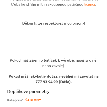
třeba ke střihu mít i zakoupenou patřičnou
licenci
.
Děkuji ti, že respektuješ mou práci :-)
Pokud máš zájem o
balíček k výrobě
, napiš si o něj,
nebo zavolej.
Pokud máš jakýkoliv dotaz, neváhej mi zavolat na
777 93 94 99 (Dáša).
Doplňkové parametry
Kategorie
:
ŠABLONY