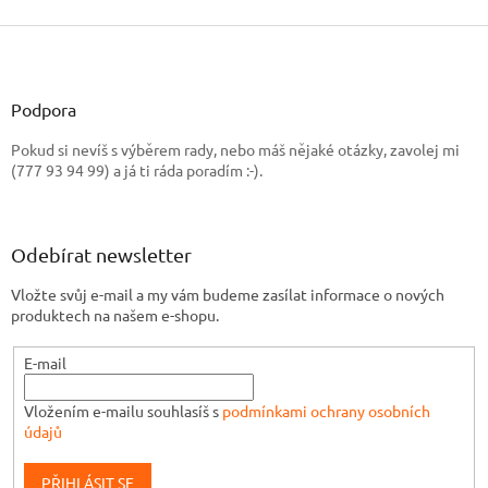
Z
á
p
a
Podpora
t
Pokud si nevíš s výběrem rady, nebo máš nějaké otázky, zavolej mi
í
(777 93 94 99) a já ti ráda poradím :-).
Odebírat newsletter
Vložte svůj e-mail a my vám budeme zasílat informace o nových
produktech na našem e-shopu.
E-mail
Vložením e-mailu souhlasíš s
podmínkami ochrany osobních
údajů
PŘIHLÁSIT SE