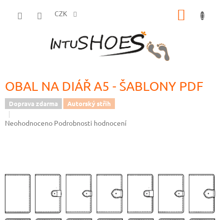
Přejít
NÁKUP
na
CZK
obsah
KOŠÍK
OBAL NA DIÁŘ A5 - ŠABLONY PDF
Doprava zdarma
Autorský střih
Průměrné
Neohodnoceno
Podrobnosti hodnocení
hodnocení
produktu
je
0,0
z
5
hvězdiček.