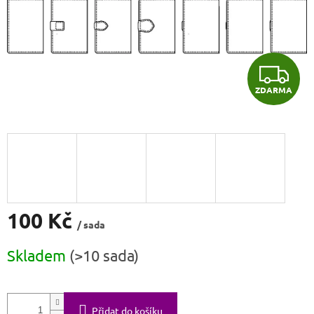
Z
ZDARMA
D
A
R
M
A
100 Kč
/ sada
Měrná
Skladem
(>10 sada)
cena:
Přidat do košíku