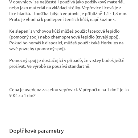
V obuvnictví se nejčastěji používá jako podšívkový materiál,
nebo jako materiál na vkládací stélky. Vepřovice lícová je z
líce hladká. Tloušťka bílých vepřovic je přibližně 1,1 - 1,3 mm.
Proto je vhodná k podlepení tenších kůží, např kozinek.
Ke slepení s vrchovou kůží můžeš použít latexové lepidlo
(pomocný spoj) nebo chemoprenové lepidlo (trvalý spoj).
Pokud ho nemáš k dispozici, můžeš použít také Herkules na
savé povrchy (pomocný spoj).
Pomocný spoj je dostačující v případě, že vrstvy budeš ještě
prošívat. Ve výrobě se používá standartně.
Cena je uvedena za celou vepřovici. V přepočtu na 1 dm2 je to
9 Kč za 1 dm2
Doplňkové parametry