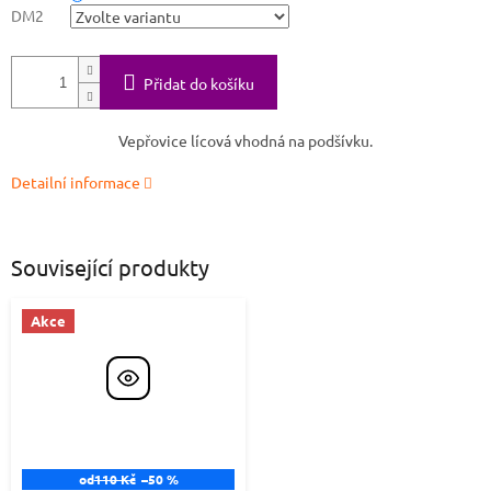
DM2
Přidat do košíku
Vepřovice lícová vhodná na podšívku.
Detailní informace
Související produkty
Akce
od
110 Kč
–50 %