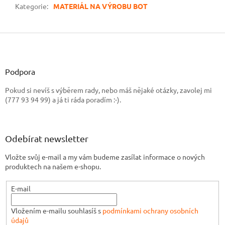
Kategorie
:
MATERIÁL NA VÝROBU BOT
Z
á
p
a
Podpora
t
Pokud si nevíš s výběrem rady, nebo máš nějaké otázky, zavolej mi
í
(777 93 94 99) a já ti ráda poradím :-).
Odebírat newsletter
Vložte svůj e-mail a my vám budeme zasílat informace o nových
produktech na našem e-shopu.
E-mail
Vložením e-mailu souhlasíš s
podmínkami ochrany osobních
údajů