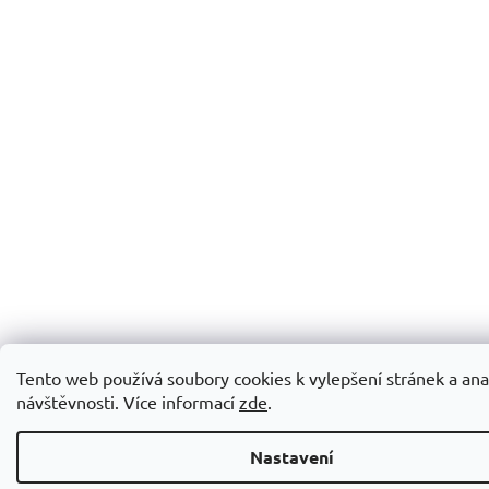
Tento web používá soubory cookies k vylepšení stránek a ana
návštěvnosti. Více informací
zde
.
Nastavení
🛠️ Technická přestávka: Od pátku 31. 7. do pondělí 10. 8. budu na e-shopu la