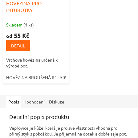
HOVĚZINA PRO
INTUBOTKY
Skladem
(1 ks)
55 Kč
od
DETAIL
Vrchová hovězina určená k
výrobě bot.
HOVĚZINA BROUŠENÁ R1 - 50*27cm
HOVĚZINA BROUŠENÁ R2 -
Popis
Hodnocení
Diskuze
Detailní popis produktu
Vepřovice je kůže, která je pro své vlastnosti vhodná pro
přímý styk s pokožkou. Je příjemná na dotek a dobře saje pot.