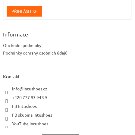
PŘIHLÁSIT SE
Informace
Obchodní podmínky
Podmínky ochrany osobních údajů
Kontakt
info
@
intushoes.cz
+420 777 93 94 99
FB Intushoes
FB skupina Intushoes
YouTube Intushoes