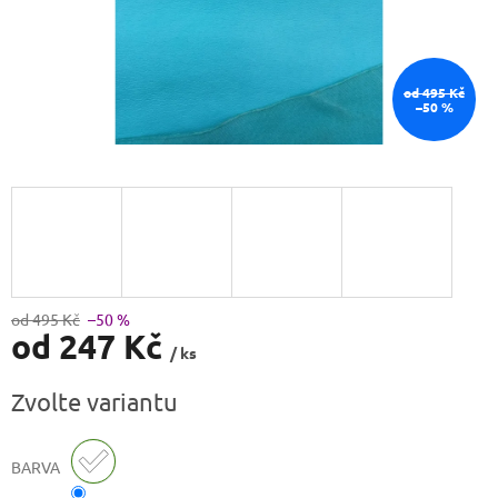
od 495 Kč
–50 %
od 495 Kč
–50 %
od
247 Kč
/ ks
Měrná
Zvolte variantu
cena:
BARVA